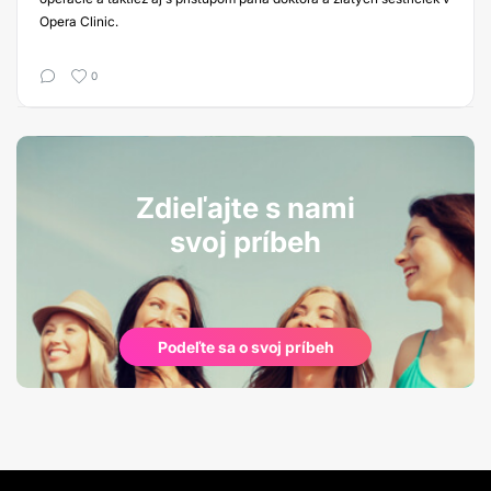
Opera Clinic.
0
Zdieľajte s nami
svoj príbeh
Podeľte sa o svoj príbeh