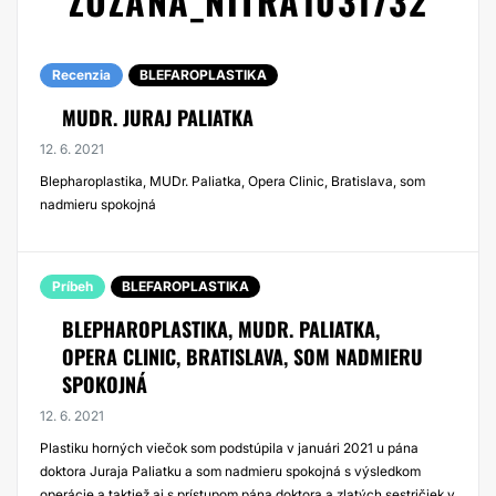
ZUZANA_NITRA1031732
Recenzia
BLEFAROPLASTIKA
MUDR. JURAJ PALIATKA
12. 6. 2021
Blepharoplastika, MUDr. Paliatka, Opera Clinic, Bratislava, som
nadmieru spokojná
Príbeh
BLEFAROPLASTIKA
BLEPHAROPLASTIKA, MUDR. PALIATKA,
OPERA CLINIC, BRATISLAVA, SOM NADMIERU
SPOKOJNÁ
12. 6. 2021
Plastiku horných viečok som podstúpila v januári 2021 u pána
doktora Juraja Paliatku a som nadmieru spokojná s výsledkom
operácie a taktiež aj s prístupom pána doktora a zlatých sestričiek v