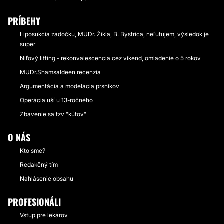
PRÍBEHY
Liposukcia zadočku, MUDr. Žikla, B. Bystrica, neľutujem, výsledok je
super
Niťový lifting - rekonvalescencia cez víkend, omladenie o 5 rokov
MUDr.Shamsaldeen recenzia
Argumentácia a modelácia prsníkov
Operácia uší u 13-ročného
Zbavenie sa tzv "kútov"
O NÁS
Kto sme?
Redakčný tím
Nahlásenie obsahu
PROFESIONÁLI
Vstup pre lekárov