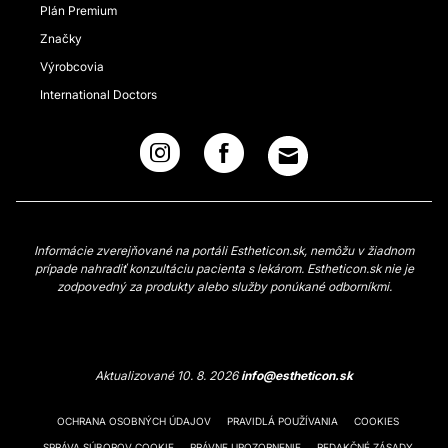
Plán Premium
Značky
Výrobcovia
International Doctors
Informácie zverejňované na portáli Estheticon.sk, nemôžu v žiadnom
prípade nahradiť konzultáciu pacienta s lekárom. Estheticon.sk nie je
zodpovedný za produkty alebo služby ponúkané odborníkmi.
Aktualizované 10. 8. 2026
info@estheticon.sk
OCHRANA OSOBNÝCH ÚDAJOV
PRAVIDLÁ POUŽÍVANIA
COOKIES
SPRÁVA SÚBOROV COOKIE
PRÁVNE UPOZORNENIE
REDAKČNÉ ZÁSADY