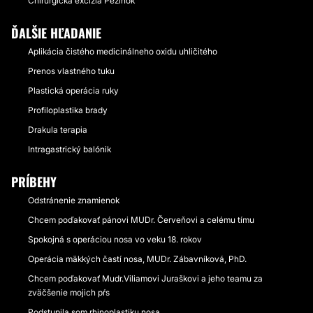
Chirurgická excízia Pezinok
ĎALŠIE HĽADANIE
Aplikácia čistého medicinálneho oxidu uhličitého
Prenos vlastného tuku
Plastická operácia ruky
Profiloplastika brady
Drakula terapia
Intragastrický balónik
PRÍBEHY
Odstránenie znamienok
Chcem poďakovať pánovi MUDr. Červeňovi a celému tímu
Spokojná s operáciou nosa vo veku 18. rokov
Operácia mäkkých častí nosa, MUDr. Zábavníková, PhD.
Chcem poďakovať Mudr.Viliamovi Juraškovi a jeho teamu za
zväčšenie mojich pŕs
Podstupila som rhinoplastiku nosa