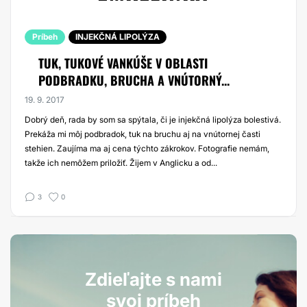
Príbeh
INJEKČNÁ LIPOLÝZA
TUK, TUKOVÉ VANKÚŠE V OBLASTI
PODBRADKU, BRUCHA A VNÚTORNÝ...
19. 9. 2017
Dobrý deň, rada by som sa spýtala, či je injekčná lipolýza bolestivá.
Prekáža mi môj podbradok, tuk na bruchu aj na vnútornej časti
stehien. Zaujíma ma aj cena týchto zákrokov. Fotografie nemám,
takže ich nemôžem priložiť. Žijem v Anglicku a od...
3
0
Zdieľajte s nami
svoj príbeh