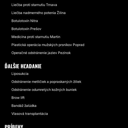
Liečba proti starnutiu Trnava
Liečba nadmerného potenia Žilina
Botulotoxín Nitra
Botulotoxín Prešov
Medicína proti starnutiu Martin
Plastická operácia mužských prsníkov Poprad
Operačné odstránenie jaziev Pezinok
ĎALŠIE HĽADANIE
Liposukcia
Odstránenie metličiek a popraskaných žiliek
Odstránenie odumretých kožných buniek
Brow lift
Bandáž žalúdka
Vlasová transplantácia
PRÍBEHY