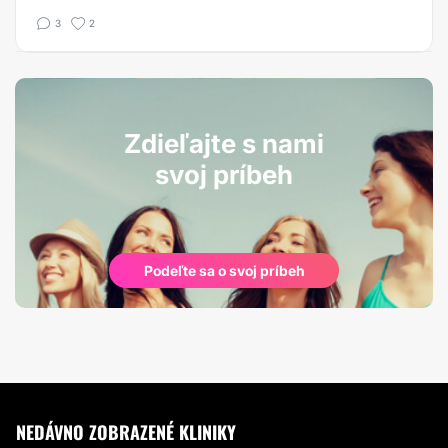
3
2
Zdieľajte s nami
svoj príbeh
Podeľte sa o svoj príbeh
NEDÁVNO ZOBRAZENÉ KLINIKY