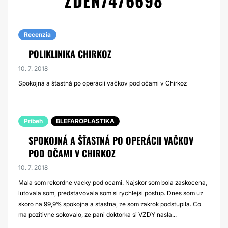
ZDEN7476698
Recenzia
POLIKLINIKA CHIRKOZ
10. 7. 2018
Spokojná a šťastná po operácii vačkov pod očami v Chirkoz
Príbeh
BLEFAROPLASTIKA
SPOKOJNÁ A ŠŤASTNÁ PO OPERÁCII VAČKOV
POD OČAMI V CHIRKOZ
10. 7. 2018
Mala som rekordne vacky pod ocami. Najskor som bola zaskocena,
lutovala som, predstavovala som si rychlejsi postup. Dnes som uz
skoro na 99,9% spokojna a stastna, ze som zakrok podstupila. Co
ma pozitivne sokovalo, ze pani doktorka si VZDY nasla...