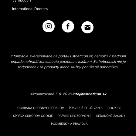
Výrobcovia
International Doctors
Informácie zverejňované na portáli Estheticon.sk, nemôžu v žiadnom
prípade nahradiť konzultáciu pacienta s lekárom. Estheticon.sk nie je
zodpovedný za produkty alebo služby ponúkané odborníkmi.
Aktualizované 7. 8. 2026
info@estheticon.sk
OCHRANA OSOBNÝCH ÚDAJOV
PRAVIDLÁ POUŽÍVANIA
COOKIES
SPRÁVA SÚBOROV COOKIE
PRÁVNE UPOZORNENIE
REDAKČNÉ ZÁSADY
PODMIENKY A PRAVIDLÁ