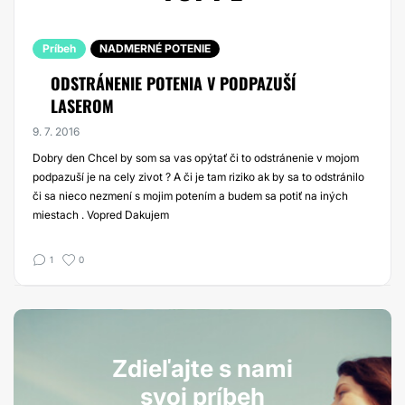
Príbeh
NADMERNÉ POTENIE
ODSTRÁNENIE POTENIA V PODPAZUŠÍ
LASEROM
9. 7. 2016
Dobry den Chcel by som sa vas opýtať či to odstránenie v mojom
podpazuší je na cely zivot ? A či je tam riziko ak by sa to odstránilo
či sa nieco nezmení s mojim potením a budem sa potiť na iných
miestach . Vopred Dakujem
1
0
Zdieľajte s nami
svoj príbeh