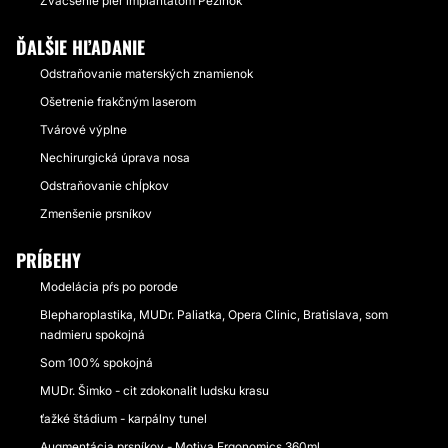
Zväčšenie pier implantátom Pezinok
ĎALŠIE HĽADANIE
Odstraňovanie materských znamienok
Ošetrenie frakčným laserom
Tvárové výplne
Nechirurgická úprava nosa
Odstraňovanie chĺpkov
Zmenšenie prsníkov
PRÍBEHY
Modelácia pŕs po porode
Blepharoplastika, MUDr. Paliatka, Opera Clinic, Bratislava, som
nadmieru spokojná
Som 100% spokojná
MUDr. Šimko - cit zdokonalit ludsku krasu
ťažké štádium - karpálny tunel
Augmentácia prsníkov - Motiva Ergonomics 360ml