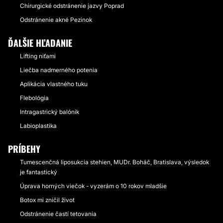
Chirurgické odstránenie jazvy Poprad
Odstránenie akné Pezinok
ĎALŠIE HĽADANIE
Lifting niťami
Liečba nadmerného potenia
Aplikácia vlastného tuku
Flebológia
Intragastrický balónik
Labioplastika
PRÍBEHY
Tumescenčná liposukcia stehien, MUDr. Boháč, Bratislava, výsledok
je fantastický
Úprava horných viečok - vyzerám o 10 rokov mladšie
Botox mi zničil život
Odstránenie častí tetovania