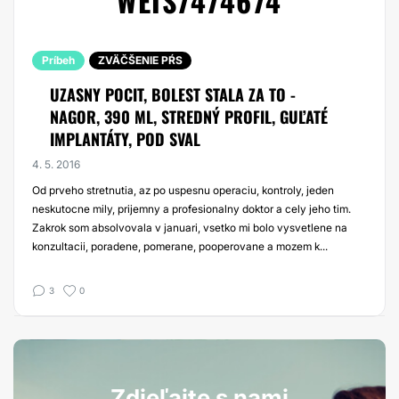
WEIS7474674
Príbeh
ZVÄČŠENIE PŔS
UZASNY POCIT, BOLEST STALA ZA TO -
NAGOR, 390 ML, STREDNÝ PROFIL, GUĽATÉ
IMPLANTÁTY, POD SVAL
4. 5. 2016
Od prveho stretnutia, az po uspesnu operaciu, kontroly, jeden
neskutocne mily, prijemny a profesionalny doktor a cely jeho tim.
Zakrok som absolvovala v januari, vsetko mi bolo vysvetlene na
konzultacii, poradene, pomerane, pooperovane a mozem k...
3
0
Zdieľajte s nami