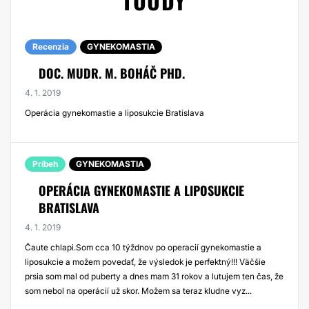
TOUDY
Recenzia
GYNEKOMASTIA
DOC. MUDR. M. BOHÁČ PHD.
4. 1. 2019
Operácia gynekomastie a liposukcie Bratislava
Príbeh
GYNEKOMASTIA
OPERÁCIA GYNEKOMASTIE A LIPOSUKCIE
BRATISLAVA
4. 1. 2019
Čaute chlapi.Som cca 10 týždnov po operacií gynekomastie a
liposukcie a možem povedať, že výsledok je perfektný!!! Väčšie
prsia som mal od puberty a dnes mam 31 rokov a lutujem ten čas, že
som nebol na operácií už skor. Možem sa teraz kludne vyz...