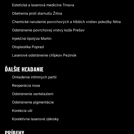
Estetická a laserová medicína Trnava
Ošetrenia proti starnutiu Žilina
Chemické narušenie povrchových a hlbších vrstiev pokožky Nitra
Odstránenie povrchovej vrstvy kože Prešov
Injekčná lipolýza Martin
Otoplastika Poprad
Laserové odstránenie chĺpkov Pezinok
ĎALŠIE HĽADANIE
Omladenie intímnych partií
Reoperácia nosa
Odstránenie xantelaziem
Odstránenie pigmentácie
Korekcia uší
Korektívne laserové zákroky
PRÍBEHY