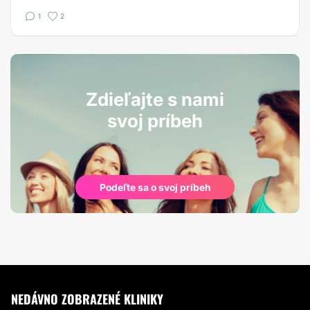
1
2
Zdieľajte s nami
svoj príbeh
Podeľte sa o svoj príbeh
NEDÁVNO ZOBRAZENÉ KLINIKY