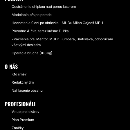
Odstránenie chĺpkou nad perou laserom
Modelácia pŕs po porode
Hodnotenie 9 dní po obriezke - MUDr. Milan Gajdoš MPH
Pôvodne Á-čka, teraz krásne D-čka
Zväčšenie pŕs, Mentor, MUDr. Bumbera, Bratislava, odporúčam
všetkými desiatimi
Operácia brucha (103 kg)
O NÁS
Kto sme?
Redakčný tím
Nahlásenie obsahu
PROFESIONÁLI
Vstup pre lekárov
Plán Premium
Značky