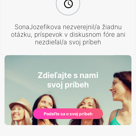
SonaJozefikova nezverejnil/a žiadnu
otázku, príspevok v diskusnom fóre ani
nezdieľal/a svoj príbeh
Zdieľajte s nami
svoj príbeh
Podeľte sa o svoj príbeh