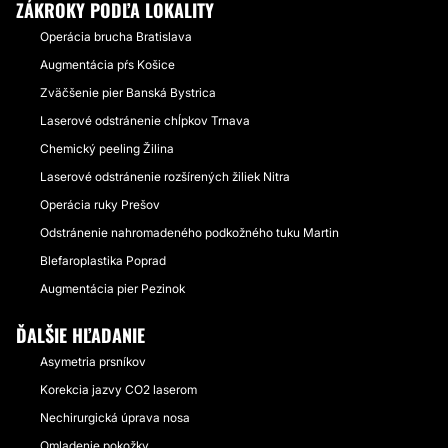
ZÁKROKY PODĽA LOKALITY
Operácia brucha Bratislava
Augmentácia pŕs Košice
Zväčšenie pier Banská Bystrica
Laserové odstránenie chĺpkov Trnava
Chemický peeling Žilina
Laserové odstránenie rozšírených žiliek Nitra
Operácia ruky Prešov
Odstránenie nahromadeného podkožného tuku Martin
Blefaroplastika Poprad
Augmentácia pier Pezinok
ĎALŠIE HĽADANIE
Asymetria prsníkov
Korekcia jazvy CO2 laserom
Nechirurgická úprava nosa
Omladenie pokožky