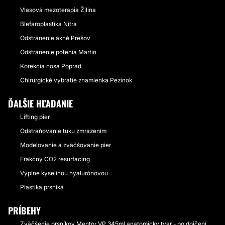
Vlasová mezoterapia Žilina
Blefaroplastika Nitra
Odstránenie akné Prešov
Odstránenie potenia Martin
Korekcia nosa Poprad
Chirurgické vybratie znamienka Pezinok
ĎALŠIE HĽADANIE
Lifting pier
Odstraňovanie tuku zmrazením
Modelovanie a zväčšovanie pier
Frakčný CO2 resurfacing
Výplne kyselinou hyalurónovou
Plastika prsníka
PRÍBEHY
Zväčšenie prsníkov Mentor VP 345ml anatomicky tvar - po dojčení