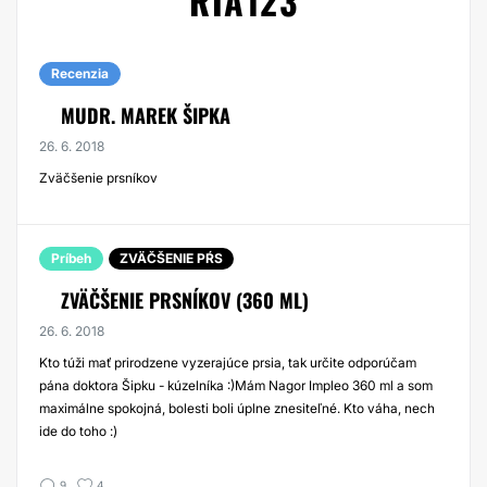
RIA123
Recenzia
MUDR. MAREK ŠIPKA
26. 6. 2018
Zväčšenie prsníkov
Príbeh
ZVÄČŠENIE PŔS
ZVÄČŠENIE PRSNÍKOV (360 ML)
26. 6. 2018
Kto túži mať prirodzene vyzerajúce prsia, tak určite odporúčam
pána doktora Šipku - kúzelníka :)Mám Nagor Impleo 360 ml a som
maximálne spokojná, bolesti boli úplne znesiteľné. Kto váha, nech
ide do toho :)
9
4