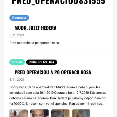
PRED_OPERACIOU831555
Recenzia
MUDR. JOZEF HEDERA
3. 11. 2021
Pred operaciou a po operacii nosa
Príbeh
RHINOPLASTIKA
PRED OPERACIOU A PO OPERACII NOSA
3. 11. 2021
Dobry vecer. Mna operoval Pan Mudr.Hedera a nebanujem. Na
konzultacii som bola 16.4.2019.Operacia bola 10.7.2019.Tak som sa
dohodla s Panom Hederom. Pan Hedera je vyborny odporucam ho
na 1000%. S nosom som velmi spokojna. Pan doktor mi robil kos...