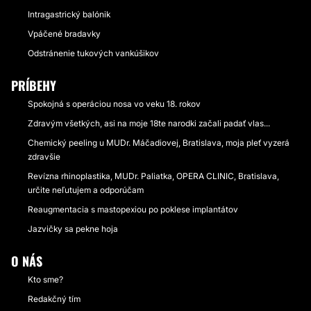
Intragastrický balónik
Vpáčené bradavky
Odstránenie tukových vankúšikov
PRÍBEHY
Spokojná s operáciou nosa vo veku 18. rokov
Zdravým všetkých, asi na moje 18te narodki začali padať vlas...
Chemický peeling u MUDr. Máčadiovej, Bratislava, moja pleť vyzerá
zdravšie
Revízna rhinoplastika, MUDr. Paliatka, OPERA CLINIC, Bratislava,
určite neľutujem a odporúčam
Reaugmentacia s mastopexiou po poklese implantátov
Jazvičky sa pekne hoja
O NÁS
Kto sme?
Redakčný tím