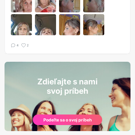
4
2
Zdieľajte s nami
svoj príbeh
Podeľte sa o svoj príbeh