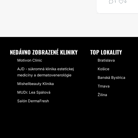
1
0
NEDÁVNO ZOBRAZENÉ KLINIKY
TOP LOKALITY
Motivon Clinic
Bratislava
AJD - súkromná klinika estetickej
Košice
medicíny a dermatovenerológie
Banská Bystrica
Mishellbeauty Klinika
Trnava
MUDr. Lea Spálová
Žilina
Salón DermaFresh