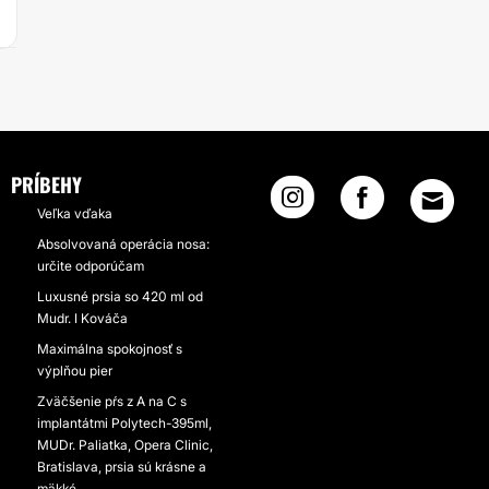
PRÍBEHY
Veľka vďaka
Absolvovaná operácia nosa:
určite odporúčam
Luxusné prsia so 420 ml od
Mudr. I Kováča
Maximálna spokojnosť s
výplňou pier
Zväčšenie pŕs z A na C s
implantátmi Polytech-395ml,
MUDr. Paliatka, Opera Clinic,
Bratislava, prsia sú krásne a
mäkké