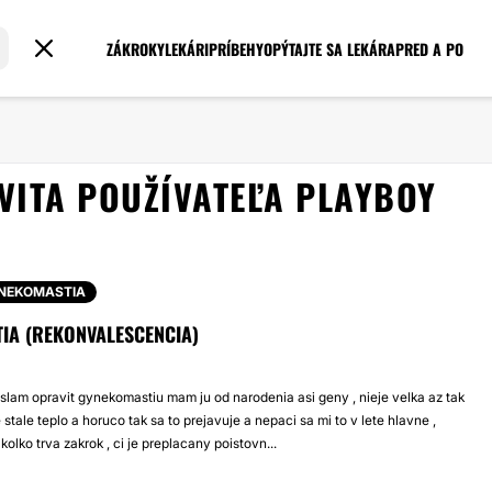
ZÁKROKY
LEKÁRI
PRÍBEHY
OPÝTAJTE SA LEKÁRA
PRED A PO
VITA POUŽÍVATEĽA PLAYBOY
NEKOMASTIA
IA (REKONVALESCENCIA)
lam opravit gynekomastiu mam ju od narodenia asi geny , nieje velka az tak
 stale teplo a horuco tak sa to prejavuje a nepaci sa mi to v lete hlavne ,
olko trva zakrok , ci je preplacany poistovn...