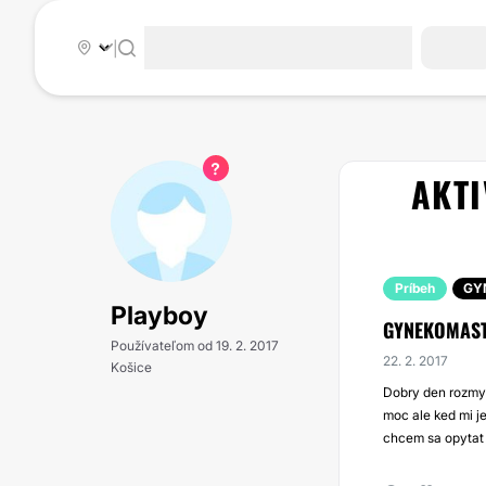
|
AKTI
Príbeh
GY
Playboy
GYNEKOMAST
Používateľom od 19. 2. 2017
22. 2. 2017
Košice
Dobry den rozmys
moc ale ked mi je
chcem sa opytat k