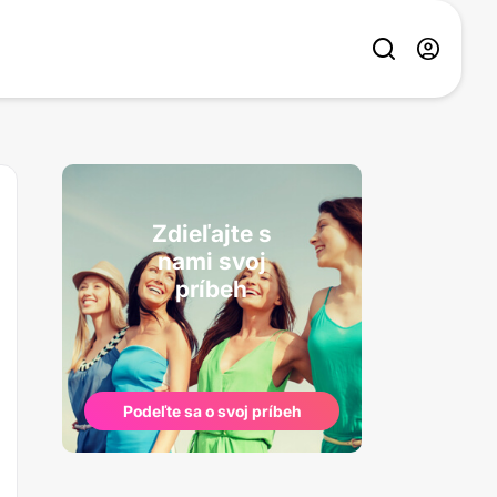
Zdieľajte s
nami svoj
príbeh
Podeľte sa o svoj príbeh