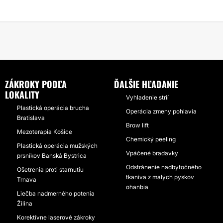
ZÁKROKY PODĽA
ĎALŠIE HĽADANIE
LOKALITY
Vyhladenie strií
Plastická operácia brucha
Operácia zmeny pohlavia
Bratislava
Brow lift
Mezoterapia Košice
Chemický peeling
Plastická operácia mužských
Vpáčené bradavky
prsníkov Banská Bystrica
Odstránenie nadbytočného
Ošetrenia proti starnutiu
tkaniva z malých pyskov
Trnava
ohanbia
Liečba nadmerného potenia
Žilina
Korektívne laserové zákroky