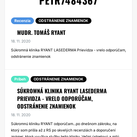
PETR7484367
Recenzia
ODSTRÁNENIE ZNAMIENOK
MUDR. TOMÁŠ RYANT
18. 11. 2020
Súkromná klinika RYANT LASEDERMA Prievidza - vrelo odporúčam,
odstránenie znamienok
Príbeh
ODSTRÁNENIE ZNAMIENOK
SÚKROMNÁ KLINIKA RYANT LASEDERMA
PRIEVIDZA - VRELO ODPORÚČAM,
ODSTRÁNENIE ZNAMIENOK
18. 11. 2020
Súkromnú kliniku RYANT odporúčam...po dnešnom zákroku, na
ktorý som prišla až z RS po skvelých recenziách a doporučení
známej, ktorá využíva služby tejto kliniky. Veľmi ústretový a milý