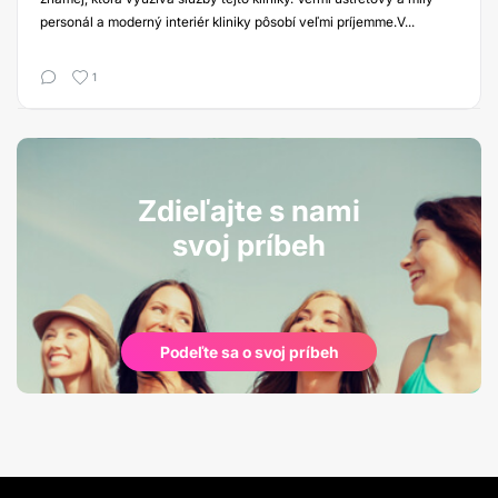
personál a moderný interiér kliniky pôsobí veľmi príjemme.V...
1
Zdieľajte s nami
svoj príbeh
Podeľte sa o svoj príbeh