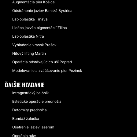
Augmentácia pier Košice
Odstránenie jaziev Banská Bystrica
Labioplastika Trnava
Liečba jazví a pigmentácií Žilina
Labioplastika Nitra
Vyhladenie vrások Prešov
Niťový lifting Martin
Operácia odstávajúcich uší Poprad
Modelovanie a zväčšovanie pier Pezinok
ĎALŠIE HĽADANIE
Intragastrický balónik
Estetické operácie prednožia
Deformity prednožia
Bandáž žalúdka
Ošetrenie jaziev laserom
Operácia ruky