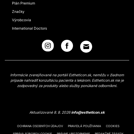
Plán Premium
Značky
Výrobcovia
International Doctors
Informácie zverejňované na portáli Estheticon.sk, nemôžu v žiadnom
prípade nahradiť konzultáciu pacienta s lekárom. Estheticon.sk nie je
zodpovedný za produkty alebo služby ponúkané odborníkmi.
Aktualizované 8. 8. 2026
info@estheticon.sk
OCHRANA OSOBNÝCH ÚDAJOV
PRAVIDLÁ POUŽÍVANIA
COOKIES
SPRÁVA SÚBOROV COOKIE
PRÁVNE UPOZORNENIE
REDAKČNÉ ZÁSADY