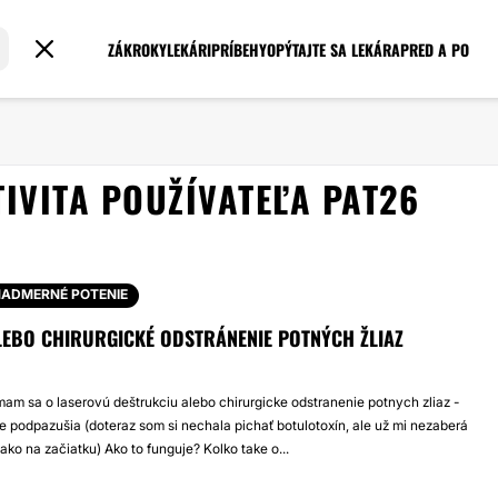
ZÁKROKY
LEKÁRI
PRÍBEHY
OPÝTAJTE SA LEKÁRA
PRED A PO
TIVITA POUŽÍVATEĽA PAT26
ADMERNÉ POTENIE
LEBO CHIRURGICKÉ ODSTRÁNENIE POTNÝCH ŽLIAZ
mam sa o laserovú deštrukciu alebo chirurgicke odstranenie potnych zliaz -
 podpazušia (doteraz som si nechala pichať botulotoxín, ale už mi nezaberá
ako na začiatku) Ako to funguje? Kolko take o...