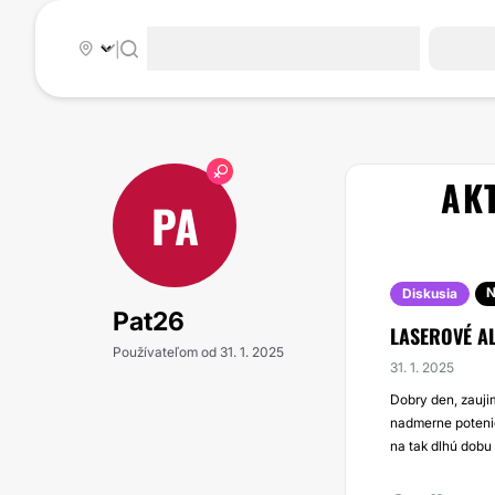
|
AK
PA
N
Diskusia
Pat26
LASEROVÉ A
Používateľom od 31. 1. 2025
31. 1. 2025
Dobry den, zauji
nadmerne potenie
na tak dlhú dobu 