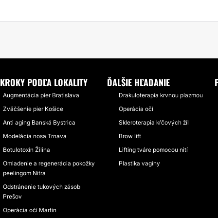
KROKY PODĽA LOKALITY
ĎALŠIE HĽADANIE
Augmentácia pier Bratislava
Drakuloterapia krvnou plazmou
Zväčšenie pier Košice
Operácia očí
Anti aging Banská Bystrica
Skleroterapia kŕčových žíl
Modelácia nosa Trnava
Brow lift
Botulotoxín Žilina
Lifting tváre pomocou nití
Omladenie a regenerácia pokožky
Plastika vagíny
peelingom Nitra
Odstránenie tukových zásob
Prešov
Operácia očí Martin