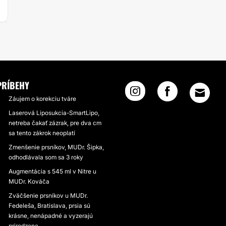
PRÍBEHY
Záujem o korekciu tváre
Laserová Liposukcia-SmartLipo,
netreba čakať zázrak, pre dva cm
sa tento zákrok neoplatí
Zmenšenie prsníkov, MUDr. Šipka,
odhodlávala som sa 3 roky
Augmentácia s 545 ml v Nitre u
MUDr. Kováča
Zväčšenie prsníkov u MUDr.
Fedeleša, Bratislava, prsia sú
krásne, nenápadné a vyzerajú
prirodzene