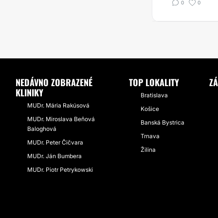
0
0
NEDÁVNO ZOBRAZENÉ
TOP LOKALITY
ZÁ
KLINIKY
Bratislava
MUDr. Mária Rakúsová
Košice
MUDr. Miroslava Beňová
Banská Bystrica
Baloghová
Trnava
MUDr. Peter Čičvara
Žilina
MUDr. Ján Bumbera
MUDr. Piotr Petrykowski