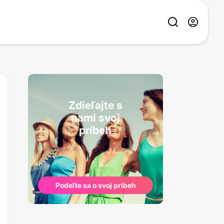
Zdieľajte s
nami svoj
príbeh
Podeľte sa o svoj príbeh