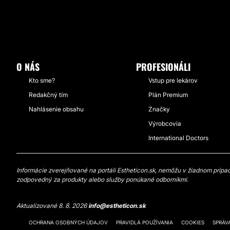
O NÁS
PROFESIONÁLI
Kto sme?
Vstup pre lekárov
Redakčný tím
Plán Premium
Nahlásenie obsahu
Značky
Výrobcovia
International Doctors
Informácie zverejňované na portáli Estheticon.sk, nemôžu v žiadnom prípade
zodpovedný za produkty alebo služby ponúkané odborníkmi.
Aktualizované 8. 8. 2026
info@estheticon.sk
OCHRANA OSOBNÝCH ÚDAJOV
PRAVIDLÁ POUŽÍVANIA
COOKIES
SPRÁV