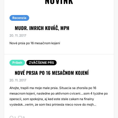
NOVINK
Recenzia
MUDR. IMRICH KOVÁČ, MPH
20. 11. 2017
Nové prsia po 16 mesačnom kojení
Príbeh
ZVÄČŠENIE PŔS
NOVÉ PRSIA PO 16 MESAČNOM KOJENÍ
20. 11. 2017
Ahojte, trapili ma moje male prsia. Situacia sa zhorsila po 16
mesacnom kojeni, nasledne po aktivnom cviceni....som 4 tyzdne po
operacii, som spokojna, aj ked este stale cakam na finalny
vysledok...verim, ze som tiez priniesla nieco nove do mojh...
1
0