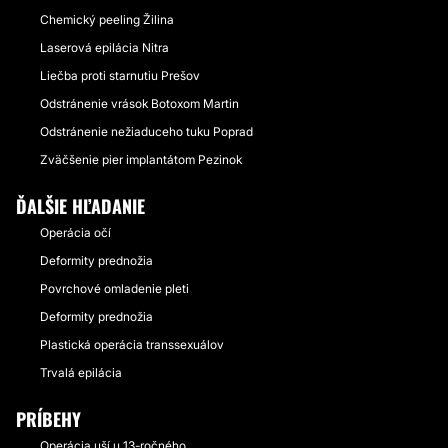
Chemický peeling Žilina
Laserová epilácia Nitra
Liečba proti starnutiu Prešov
Odstránenie vrások Botoxom Martin
Odstránenie nežiaduceho tuku Poprad
Zväčšenie pier implantátom Pezinok
ĎALŠIE HĽADANIE
Operácia očí
Deformity prednožia
Povrchové omladenie pleti
Deformity prednožia
Plastická operácia transsexuálov
Trvalá epilácia
PRÍBEHY
Operácia uší u 13-ročného