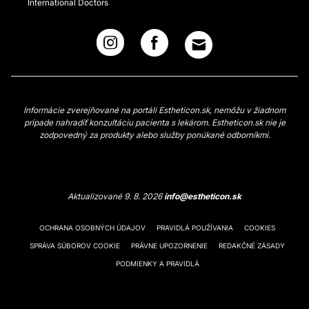
International Doctors
Informácie zverejňované na portáli Estheticon.sk, nemôžu v žiadnom
prípade nahradiť konzultáciu pacienta s lekárom. Estheticon.sk nie je
zodpovedný za produkty alebo služby ponúkané odborníkmi.
Aktualizované 9. 8. 2026
info@estheticon.sk
OCHRANA OSOBNÝCH ÚDAJOV
PRAVIDLÁ POUŽÍVANIA
COOKIES
SPRÁVA SÚBOROV COOKIE
PRÁVNE UPOZORNENIE
REDAKČNÉ ZÁSADY
PODMIENKY A PRAVIDLÁ