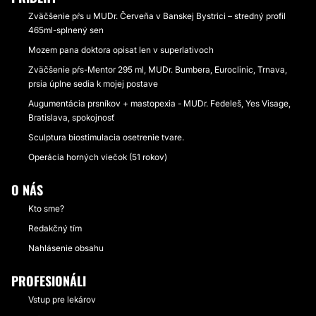
Zväčšenie pŕs u MUDr. Červeňa v Banskej Bystrici – stredný profil
465ml-splnený sen
Mozem pana doktora opisat len v superlativoch
Zväčšenie pŕs-Mentor 295 ml, MUDr. Bumbera, Euroclinic, Trnava,
prsia úplne sedia k mojej postave
Augumentácia prsníkov + mastopexia - MUDr. Fedeleš, Yes Visage,
Bratislava, spokojnosť
Sculptura biostimulacia osetrenie tvare.
Operácia horných viečok (51 rokov)
O NÁS
Kto sme?
Redakčný tím
Nahlásenie obsahu
PROFESIONÁLI
Vstup pre lekárov