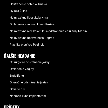
Odstránenie potenia Trnava
Hyláza Žilina
Neinvazívna liposukcia Nitra
Omladenie vlastnou krvou Prešov
Neinvazívna redukcia tuku a odstránenie celulitídy Martin
Neinvazívna úprava nosa Poprad
Plastika prsníkov Pezinok
ĎALŠIE HĽADANIE
Chirurgické odstránenie jazvy
Omladenie vagíny
Endolifting
Operačné odstránenie jaziev
Odsatie tuku
Náhrada zuba implantátom
PRÍBEHY