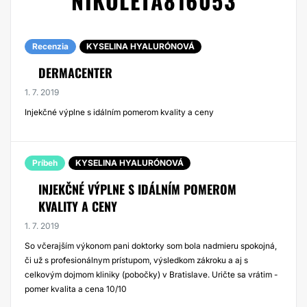
NIKOLETA816053
Recenzia
KYSELINA HYALURÓNOVÁ
DERMACENTER
1. 7. 2019
Injekčné výplne s idálním pomerom kvality a ceny
Príbeh
KYSELINA HYALURÓNOVÁ
INJEKČNÉ VÝPLNE S IDÁLNÍM POMEROM
KVALITY A CENY
1. 7. 2019
So včerajším výkonom pani doktorky som bola nadmieru spokojná,
či už s profesionálnym prístupom, výsledkom zákroku a aj s
celkovým dojmom kliniky (pobočky) v Bratislave. Uričte sa vrátim -
pomer kvalita a cena 10/10