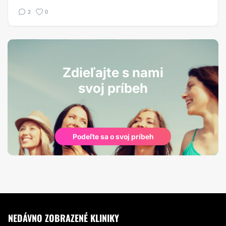
2
0
Zdieľajte s nami
svoj príbeh
Podeľte sa o svoj príbeh
NEDÁVNO ZOBRAZENÉ KLINIKY