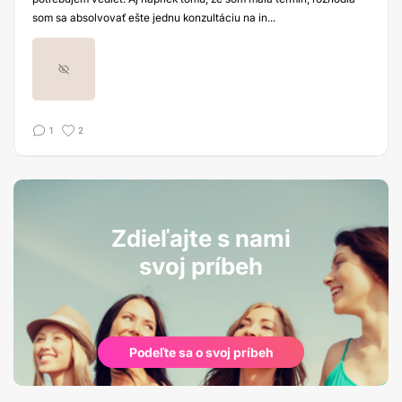
som sa absolvovať ešte jednu konzultáciu na in...
1
2
Zdieľajte s nami
svoj príbeh
Podeľte sa o svoj príbeh