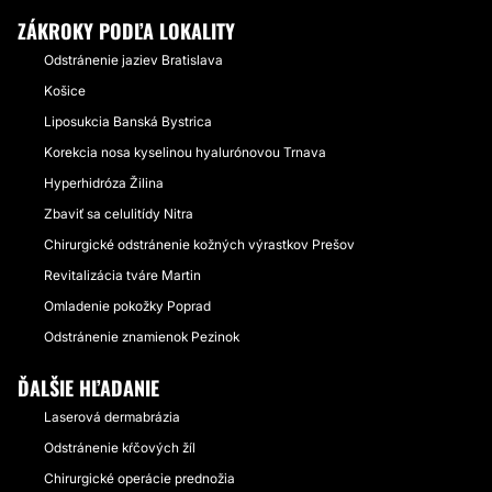
ZÁKROKY PODĽA LOKALITY
Odstránenie jaziev Bratislava
Košice
Liposukcia Banská Bystrica
Korekcia nosa kyselinou hyalurónovou Trnava
Hyperhidróza Žilina
Zbaviť sa celulitídy Nitra
Chirurgické odstránenie kožných výrastkov Prešov
Revitalizácia tváre Martin
Omladenie pokožky Poprad
Odstránenie znamienok Pezinok
ĎALŠIE HĽADANIE
Laserová dermabrázia
Odstránenie kŕčových žíl
Chirurgické operácie prednožia