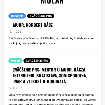
MULAN
Recenzia
ZVÄČŠENIE PŔS
MUDR. NORBERT RÁCZ
12. 4. 2021
Zväčšenie pŕs- Mentor u MUDr. Rácza, Interklinik, Bratislava, som
spokojná, tvar a veľkosť je dokonalá
Príbeh
ZVÄČŠENIE PŔS
ZVÄČŠENIE PŔS- MENTOR U MUDR. RÁCZA,
INTERKLINIK, BRATISLAVA, SOM SPOKOJNÁ,
TVAR A VEĽKOSŤ JE DOKONALÁ
12. 4. 2021
Moja prvá konzultácia bola na úplne inej klinike, u iného dr. Keďže
to bola zároveň prvá konzultáciu, neuvedomovala som si, čo všetko
potrebujem vedieť. Aj napriek tomu, že som mala termín, rozhodla