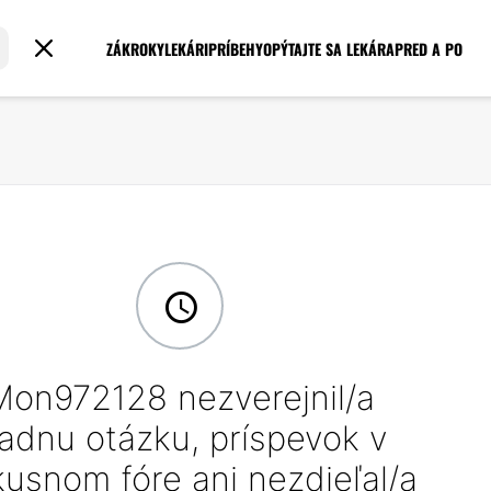
ZÁKROKY
LEKÁRI
PRÍBEHY
OPÝTAJTE SA LEKÁRA
PRED A PO
Mon972128 nezverejnil/a
iadnu otázku, príspevok v
kusnom fóre ani nezdieľal/a