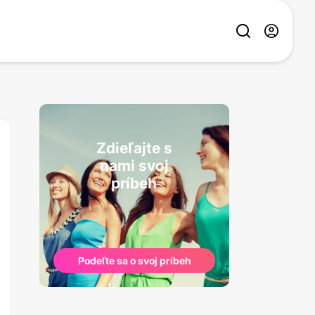
Zdieľajte s
nami svoj
príbeh
Podeľte sa o svoj príbeh