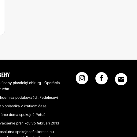
BEHY
kúsený plastický chirurg - Operácia
rucha
hcem sa poďakovať dr. Fedelešovi
abioplastika v krátkom čase
áme doma spokojnú Peťuš
väčšenie prsníkov vo februari 2013
bsolútna spokojnosť s korekciou