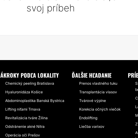
svoj príbeh
ZÁKROKY PODĽA LOKALITY
ĎALŠIE HĽADANIE
PRÍ
Chemický peeling Bratislava
Prenos vlastného tuku
S
b
Hyaluronidáza Košice
Transplantácia vlasov
C
Abdominoplastika Banská Bystrica
Tvárové výplne
L
Lifting niťami Trnava
Korekcia očných viečok
M
Revitalizácia tváre Žilina
Endolifting
Z
Odstránenie akné Nitra
Liečba varixov
A
Operácia očí Prešov