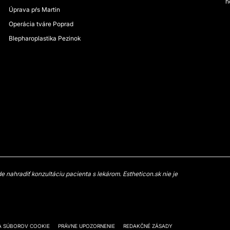
h
Úprava pŕs Martin
Operácia tváre Poprad
Blepharoplastika Pezinok
 nahradiť konzultáciu pacienta s lekárom. Estheticon.sk nie je
A SÚBOROV COOKIE
PRÁVNE UPOZORNENIE
REDAKČNÉ ZÁSADY