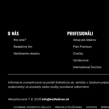
O NÁS
PROFESIONÁLI
Kto sme?
Vstup pre lekárov
Redakčný tím
Plán Premium
Nahlásenie obsahu
Značky
Výrobcovia
International Doctors
Informácie zverejňované na portáli Estheticon.sk, nemôžu v žiadnom prípade
zodpovedný za produkty alebo služby ponúkané odborníkmi.
Aktualizované 7. 8. 2026
info@estheticon.sk
OCHRANA OSOBNÝCH ÚDAJOV
PRAVIDLÁ POUŽÍVANIA
COOKIES
SPRÁV