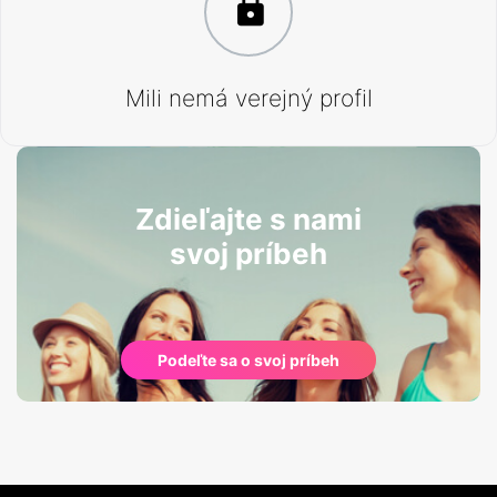
Mili nemá verejný profil
Zdieľajte s nami
svoj príbeh
Podeľte sa o svoj príbeh