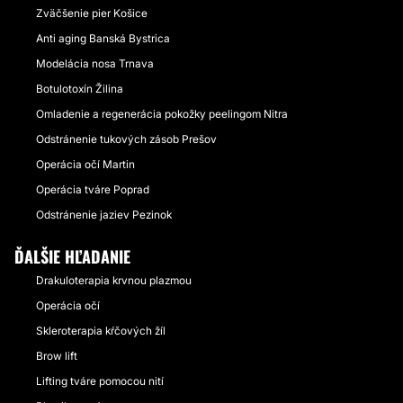
Zväčšenie pier Košice
Anti aging Banská Bystrica
Modelácia nosa Trnava
Botulotoxín Žilina
Omladenie a regenerácia pokožky peelingom Nitra
Odstránenie tukových zásob Prešov
Operácia očí Martin
Operácia tváre Poprad
Odstránenie jaziev Pezinok
ĎALŠIE HĽADANIE
Drakuloterapia krvnou plazmou
Operácia očí
Skleroterapia kŕčových žíl
Brow lift
Lifting tváre pomocou nití