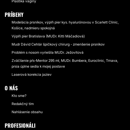
Plastika vagíny
PRÍBEHY
Modelácia prsníkov, výplň pier kys. hyalurónovou v Scarlett Clinic,
Košice, nadmieru spokojná
Výplň pier Bratislava (MUDr. Kitti Máčadiová)
Mudr Dávid Cehlár špičkový chirurg - zmenšenie prsníkov
Problém s nosom vyriešila MUDr. Ježovitová
Zväčšenie pŕs-Mentor 295 ml, MUDr. Bumbera, Euroclinic, Trnava,
prsia úplne sedia k mojej postave
Laserová korekcia jaziev
O NÁS
Kto sme?
Redakčný tím
Nahlásenie obsahu
PROFESIONÁLI