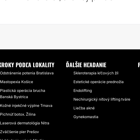
KROKY PODĽA LOKALITY
ĎALŠIE HĽADANIE
Odstránenie potenia Bratislava
Skleroterapia kŕčových žíl
Mastopexia Košice
Estetické operácie prednožia
Plastická operácia brucha
Endolifting
Banská Bystrica
Nechirurgický niťový lifting tváre
Kožné injekčné výplne Trnava
Liečba akné
Pichnúť botox. Žilina
Gynekomastia
Laserová dermatológia Nitra
Zväčšenie pier Prešov