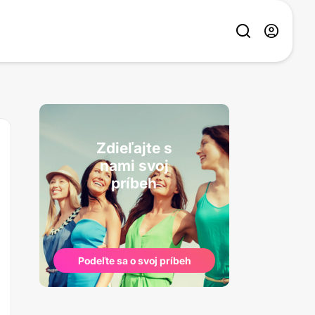
Zdieľajte s
nami svoj
príbeh
Podeľte sa o svoj príbeh