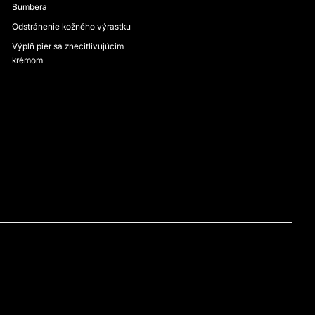
Bumbera
Odstránenie kožného výrastku
Výplň pier sa znecitlivujúcim
krémom