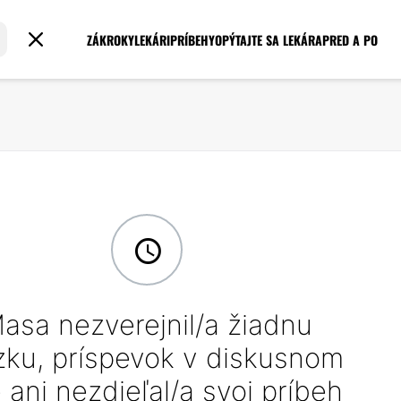
ZÁKROKY
LEKÁRI
PRÍBEHY
OPÝTAJTE SA LEKÁRA
PRED A PO
asa nezverejnil/a žiadnu
zku, príspevok v diskusnom
e ani nezdieľal/a svoj príbeh