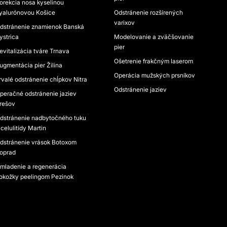
orekcia nosa kyselinou
yalurónovou Košice
Odstránenie rozšírených
varixov
dstránenie znamienok Banská
ystrica
Modelovanie a zväčšovanie
pier
evitalizácia tváre Trnava
Ošetrenie frakčným laserom
ugmentácia pier Žilina
Operácia mužských prsníkov
rvalé odstránenie chĺpkov Nitra
Odstránenie jaziev
peračné odstránenie jaziev
rešov
dstránenie nadbytočného tuku
 celulitídy Martin
dstránenie vrások Botoxom
oprad
mladenie a regenerácia
okožky peelingom Pezinok