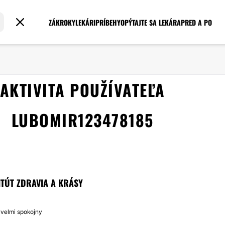
ZÁKROKY
LEKÁRI
PRÍBEHY
OPÝTAJTE SA LEKÁRA
PRED A PO
AKTIVITA POUŽÍVATEĽA
LUBOMIR123478185
TITÚT ZDRAVIA A KRÁSY
 velmi spokojny