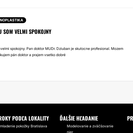
INOPLASTIKA
U SOM VELMI SPOKOJNY
velmi spokojny. Pan doktor MUDr. Dziuban je skutocne profesional. Mozem
akujem pán doktor a prajem vsetko dobré
ROKY PODĽA LOKALITY
ĎALŠIE HĽADANIE
PR
mladenie pokožky Bratislava
Modelovanie a zväčšovanie
pier