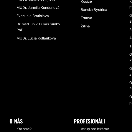
Košice
K
h
MUDr. Jarmila Konderlová
Banská Bystrica
O
Eveclinic Bratislava
Trnava
B
Dr. med. univ. Lukáš Šimko
Žilina
R
PhD.
A
MUDr. Lucia Kolláriková
T
O
P
O
a
O
P
O
p
O NÁS
PROFESIONÁLI
Kto sme?
Vstup pre lekárov