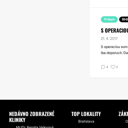
Príbeh
RH
S OPERACIO
21. 4. 2017
S operaciou som 
iba doporucit. D
4
0
NEDÁVNO ZOBRAZENÉ
TOP LOKALITY
ZÁK
KLINIKY
Bratislava
O
MUDr. Renáta Valkyová