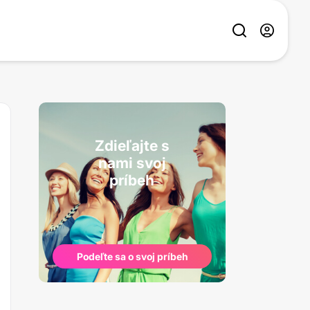
Zdieľajte s
nami svoj
príbeh
Podeľte sa o svoj príbeh