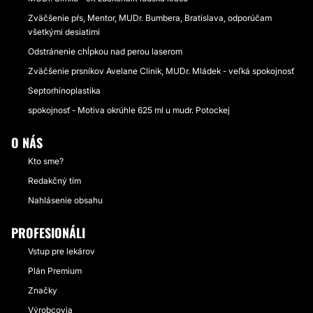
Zväčšenie pŕs, Mentor, MUDr. Bumbera, Bratislava, odporúčam
všetkými desiatimi
Odstránenie chĺpkou nad perou laserom
Zväčšenie prsníkov Avelane Clinik, MUDr. Mládek - veľká spokojnosť
Septorhinoplastika
spokojnosť - Motiva okrúhle 625 ml u mudr. Potockej
O NÁS
Kto sme?
Redakčný tím
Nahlásenie obsahu
PROFESIONÁLI
Vstup pre lekárov
Plán Premium
Značky
Výrobcovia