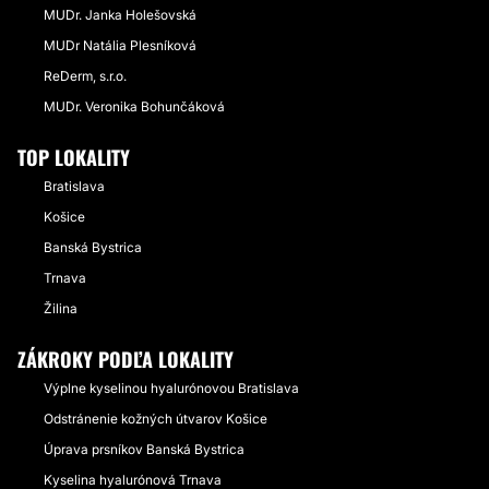
MUDr. Janka Holešovská
MUDr Natália Plesníková
ReDerm, s.r.o.
MUDr. Veronika Bohunčáková
TOP LOKALITY
Bratislava
Košice
Banská Bystrica
Trnava
Žilina
ZÁKROKY PODĽA LOKALITY
Výplne kyselinou hyalurónovou Bratislava
Odstránenie kožných útvarov Košice
Úprava prsníkov Banská Bystrica
Kyselina hyalurónová Trnava