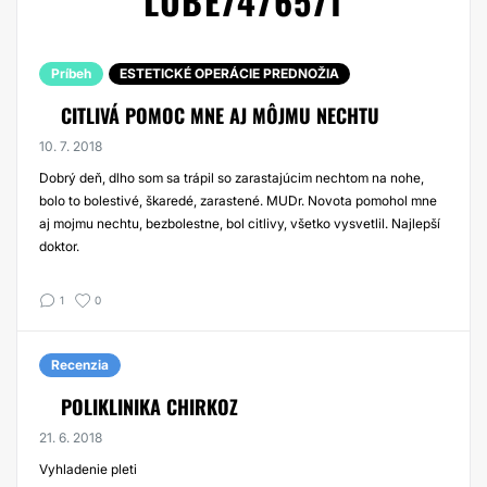
LUBE7476571
Príbeh
ESTETICKÉ OPERÁCIE PREDNOŽIA
CITLIVÁ POMOC MNE AJ MÔJMU NECHTU
10. 7. 2018
Dobrý deň, dlho som sa trápil so zarastajúcim nechtom na nohe,
bolo to bolestivé, škaredé, zarastené. MUDr. Novota pomohol mne
aj mojmu nechtu, bezbolestne, bol citlivy, všetko vysvetlil. Najlepší
doktor.
1
0
Recenzia
POLIKLINIKA CHIRKOZ
21. 6. 2018
Vyhladenie pleti