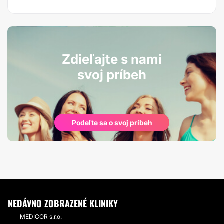
Zdieľajte s nami
svoj príbeh
Podeľte sa o svoj príbeh
NEDÁVNO ZOBRAZENÉ KLINIKY
MEDICOR s.r.o.