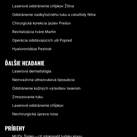
Laserové odstránenie chĺpkov Žilina
Odstránenie nadbytočného tuku a celulitídy Nitra
Chirurgická korekcia jaziev Prešov
Revitalizácia tváre Martin
Operácia odstávajúcich uší Poprad
Hyaluronidáza Pezinok
ĎALŠIE HĽADANIE
Laserová dermatológia
Neinvazívna ultrazvuková liposukcia
Odstránenie kožných výrastkov laserom
Zmrazovanie tuku
Laserové odstránenie chĺpkov
Nechirurgická úprava nosa
PRÍBEHY
MUDr. Šimko - cit zdokonalit ludsku krasu