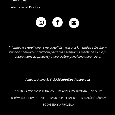
Výrobcovia
International Doctors
Informácie zverejňované na portáli Estheticon.sk, nemôžu v žiadnom
prípade nahradiť konzultáciu pacienta s lekárom. Estheticon.sk nie je
zodpovedný za produkty alebo služby ponúkané odborníkmi.
Aktualizované 8. 8. 2026
info@estheticon.sk
OCHRANA OSOBNÝCH ÚDAJOV
PRAVIDLÁ POUŽÍVANIA
COOKIES
SPRÁVA SÚBOROV COOKIE
PRÁVNE UPOZORNENIE
REDAKČNÉ ZÁSADY
PODMIENKY A PRAVIDLÁ