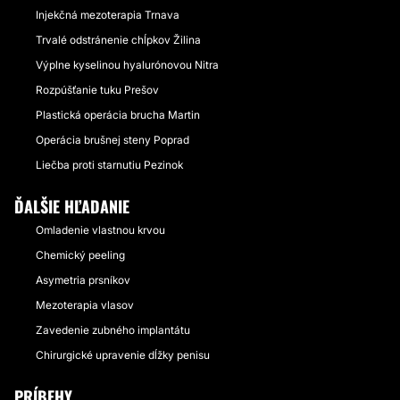
Injekčná mezoterapia Trnava
Trvalé odstránenie chĺpkov Žilina
Výplne kyselinou hyalurónovou Nitra
Rozpúšťanie tuku Prešov
Plastická operácia brucha Martin
Operácia brušnej steny Poprad
Liečba proti starnutiu Pezinok
ĎALŠIE HĽADANIE
Omladenie vlastnou krvou
Chemický peeling
Asymetria prsníkov
Mezoterapia vlasov
Zavedenie zubného implantátu
Chirurgické upravenie dĺžky penisu
PRÍBEHY