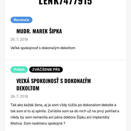
LENK7477915
Recenzia
MUDR. MAREK ŠIPKA
26. 7. 2019
Veľká spokojnosť s dokonalým dekoltom
Príbeh
ZVÄČŠENIE PŔS
VEĽKÁ SPOKOJNOSŤ S DOKONALÝM
DEKOLTOM
26. 7. 2019
Tak ako každá žena, aj ja som vždy túžila po dokonalom dekolte a
tak som si to aj splnila. Zaľúbila som sa do nich už na prvý pohľad a
nikdy by som nemenila ani pána doktora Šipku ani implantáty
Motiva. Som nadmieru spokojná ?