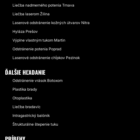
Liečba nadmerného potenia Trnava
Liečba laserom Žilina
Laserové odstránenie kožných útvarov Nitra
Hyláza Prešov
Výplne vlastným tukom Martin
Odstránenie potenia Poprad
Laserové odstránenie chĺpkov Pezinok
ĎALŠIE HĽADANIE
Odstránenie vrások Botoxom
Plastika brady
Otoplastika
Liečba bradavíc
Intragastrický balónik
Štrukturálne štepenie tuku
PRÍBEHY