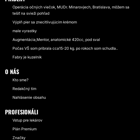
Operácia očných viečok, MUDr. Minarovjech, Bratislava, môžem sa
tešiť na svieži pohľad
Výplň pier sa znecitlivujúcim krémom
male vyrastky
Augmentácia,Mentor, anatomické 420cc, pod sval
Počas VŠ som pribrala cca15-20 kg. po rokoch som schudla..
Fabry je kuzelnik
O NÁS
Kto sme?
Redakčný tím
Nahlásenie obsahu
PROFESIONÁLI
Vstup pre lekárov
Plán Premium
Značky