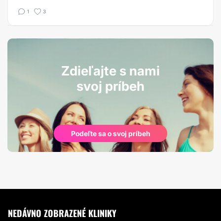
1
3
Zdieľajte s nami
svoj príbeh
Podeľte sa o svoj príbeh
NEDÁVNO ZOBRAZENÉ KLINIKY