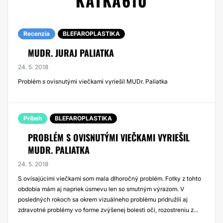
KATKA610
Recenzia
BLEFAROPLASTIKA
MUDR. JURAJ PALIATKA
24. 5. 2018
Problém s ovisnutými viečkami vyriešil MUDr. Paliatka
Príbeh
BLEFAROPLASTIKA
PROBLÉM S OVISNUTÝMI VIEČKAMI VYRIEŠIL
MUDR. PALIATKA
24. 5. 2018
S ovísajúcimi viečkami som mala dlhoročný problém. Fotky z tohto
obdobia mám aj napriek úsmevu len so smutným výrazom. V
posledných rokoch sa okrem vizuálneho problému pridružili aj
zdravotné problémy vo forme zvýšenej bolesti očí, rozostreniu z...