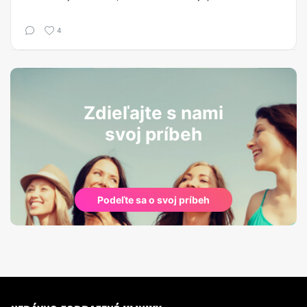
4
Zdieľajte s nami
svoj príbeh
Podeľte sa o svoj príbeh