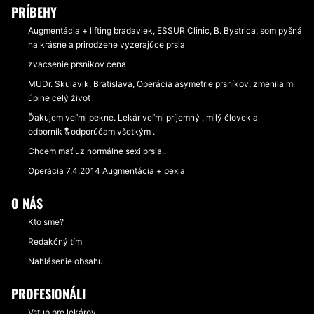
PRÍBEHY
Augmentácia + lifting bradaviek, ESSUR Clinic, B. Bystrica, som pyšná
na krásne a prirodzene vyzerajúce prsia
zvacsenie prsnikov cena
MUDr. Skulavik, Bratislava, Operácia asymetrie prsníkov, zmenila mi
úplne celý život
Ďakujem veľmi pekne. Lekár veľmi príjemný , milý človek a
odborník🔝odporúčam všetkým .
Chcem mať uz normálne sexi prsia..
Operácia 7.4.2014 Augmentácia + pexia
O NÁS
Kto sme?
Redakčný tím
Nahlásenie obsahu
PROFESIONÁLI
Vstup pre lekárov