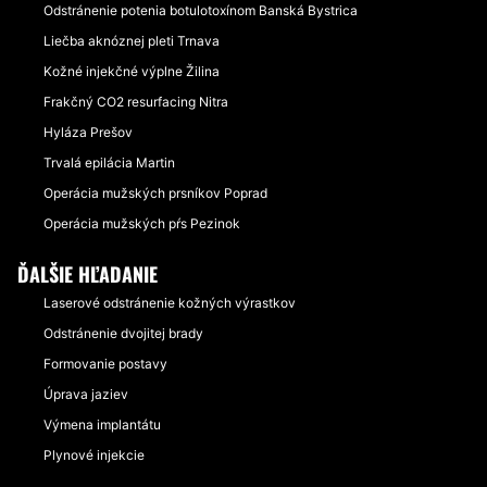
Odstránenie potenia botulotoxínom Banská Bystrica
Liečba aknóznej pleti Trnava
Kožné injekčné výplne Žilina
Frakčný CO2 resurfacing Nitra
Hyláza Prešov
Trvalá epilácia Martin
Operácia mužských prsníkov Poprad
Operácia mužských pŕs Pezinok
ĎALŠIE HĽADANIE
Laserové odstránenie kožných výrastkov
Odstránenie dvojitej brady
Formovanie postavy
Úprava jaziev
Výmena implantátu
Plynové injekcie