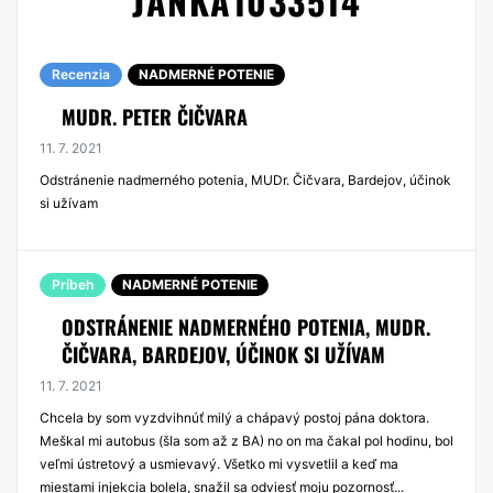
JANKA1033514
Recenzia
NADMERNÉ POTENIE
MUDR. PETER ČIČVARA
11. 7. 2021
Odstránenie nadmerného potenia, MUDr. Čičvara, Bardejov, účinok
si užívam
Príbeh
NADMERNÉ POTENIE
ODSTRÁNENIE NADMERNÉHO POTENIA, MUDR.
ČIČVARA, BARDEJOV, ÚČINOK SI UŽÍVAM
11. 7. 2021
Chcela by som vyzdvihnúť milý a chápavý postoj pána doktora.
Meškal mi autobus (šla som až z BA) no on ma čakal pol hodinu, bol
veľmi ústretový a usmievavý. Všetko mi vysvetlil a keď ma
miestami injekcia bolela, snažil sa odviesť moju pozornosť...