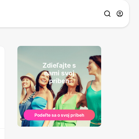
Zdieľajte s
nami svoj
príbeh
Podeľte sa o svoj príbeh