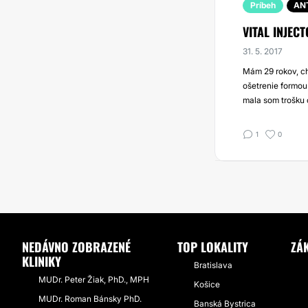
Príbeh
AN
VITAL INJEC
31. 5. 2017
Mám 29 rokov, ch
ošetrenie formou 
mala som trošku o
1
0
NEDÁVNO ZOBRAZENÉ
TOP LOKALITY
ZÁ
KLINIKY
Bratislava
MUDr. Peter Žiak, PhD., MPH
Košice
MUDr. Roman Bánsky PhD.
Banská Bystrica