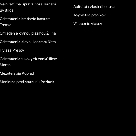
Neinvazívna úprava nosa Banská
Aplikácia vlastného tuku
Bystrica
Asymetria prsníkov
Odstránenie bradavíc laserom
Vštepenie vlasov
Trnava
Omladenie krvnou plazmou Žilina
Odstránenie cievok laserom Nitra
Hyláza Prešov
Odstránenie tukových vankúšikov
Martin
Mezoterapia Poprad
Medicína proti starnutiu Pezinok