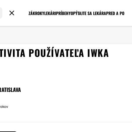
ZÁKROKY
LEKÁRI
PRÍBEHY
OPÝTAJTE SA LEKÁRA
PRED A PO
TIVITA POUŽÍVATEĽA IWKA
RATISLAVA
 rokov