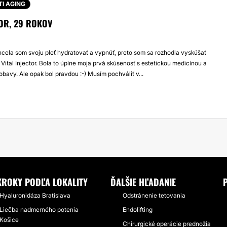
TI AGING
TOR, 29 ROKOV
cela som svoju pleť hydratovať a vypnúť, preto som sa rozhodla vyskúšať
Vital Injector. Bola to úplne moja prvá skúsenosť s estetickou medicínou a
bavy. Ale opak bol pravdou :-) Musím pochváliť v...
KROKY PODĽA LOKALITY
ĎALŠIE HĽADANIE
Hyaluronidáza Bratislava
Odstránenie tetovania
Liečba nadmerného potenia
Endolifting
Košice
Chirurgické operácie prednožia