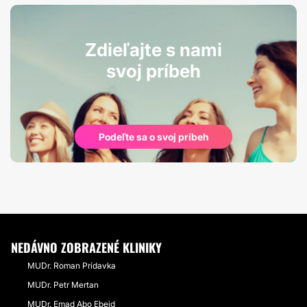
Zdieľajte s nami
svoj príbeh
Podeľte sa o svoj príbeh
NEDÁVNO ZOBRAZENÉ KLINIKY
MUDr. Roman Prídavka
MUDr. Petr Mertan
MUDr. Emad Abo Ebeid