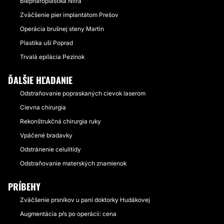
Blepharoplastika Nitra
Zväčšenie pier implantátom Prešov
Operácia brušnej steny Martin
Plastika uší Poprad
Trvalá epilácia Pezinok
ĎALŠIE HĽADANIE
Odstraňovanie popraskaných cievok laserom
Cievna chirurgia
Rekonštrukčná chirurgia ruky
Vpáčené bradavky
Odstránenie celulitídy
Odstraňovanie materských znamienok
PRÍBEHY
Zväčšenie prsníkov u pani doktorky Hudákovej
Augmentácia pŕs po operácii: cena