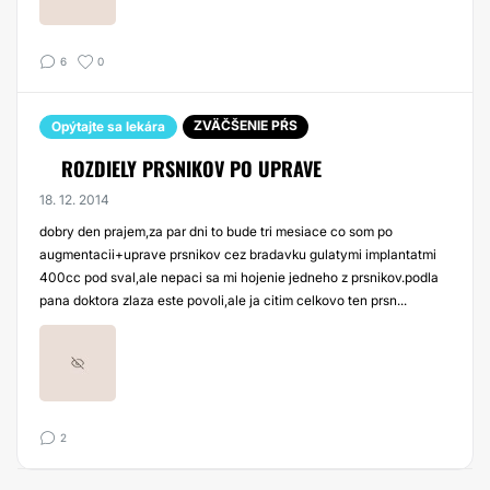
6
0
ZVÄČŠENIE PŔS
Opýtajte sa lekára
ROZDIELY PRSNIKOV PO UPRAVE
18. 12. 2014
dobry den prajem,za par dni to bude tri mesiace co som po
augmentacii+uprave prsnikov cez bradavku gulatymi implantatmi
400cc pod sval,ale nepaci sa mi hojenie jedneho z prsnikov.podla
pana doktora zlaza este povoli,ale ja citim celkovo ten prsn...
2