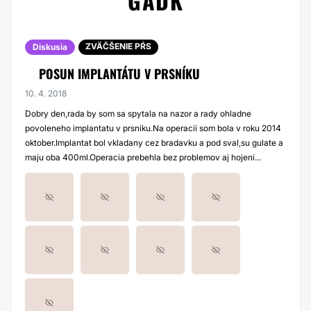
GADK
ZVÄČŠENIE PŔS
Diskusia
POSUN IMPLANTÁTU V PRSNÍKU
10. 4. 2018
Dobry den,rada by som sa spytala na nazor a rady ohladne
povoleneho implantatu v prsniku.Na operacii som bola v roku 2014
oktober.Implantat bol vkladany cez bradavku a pod sval,su gulate a
maju oba 400ml.Operacia prebehla bez problemov aj hojeni...