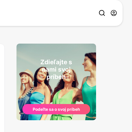
Zdieľajte s
nami svoj
príbeh
Podeľte sa o svoj príbeh