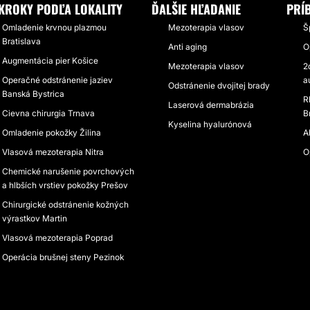
KROKY PODĽA LOKALITY
ĎALŠIE HĽADANIE
PRÍ
Omladenie krvnou plazmou
Mezoterapia vlasov
Š
Bratislava
Anti aging
O
Augmentácia pier Košice
Mezoterapia vlasov
2
Operačné odstránenie jaziev
a
Odstránenie dvojitej brady
Banská Bystrica
R
Laserová dermabrázia
Cievna chirurgia Trnava
B
Kyselina hyalurónová
Omladenie pokožky Žilina
A
Vlasová mezoterapia Nitra
O
Chemické narušenie povrchových
a hlbších vrstiev pokožky Prešov
Chirurgické odstránenie kožných
výrastkov Martin
Vlasová mezoterapia Poprad
Operácia brušnej steny Pezinok