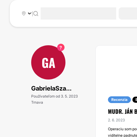
|
GA
GabrielaSza...
Používateľom od 3. 5. 2023
Recenzia
Trnava
MUDR. JÁN 
2. 6. 2023
Operaciu som pod
viditelne padnute