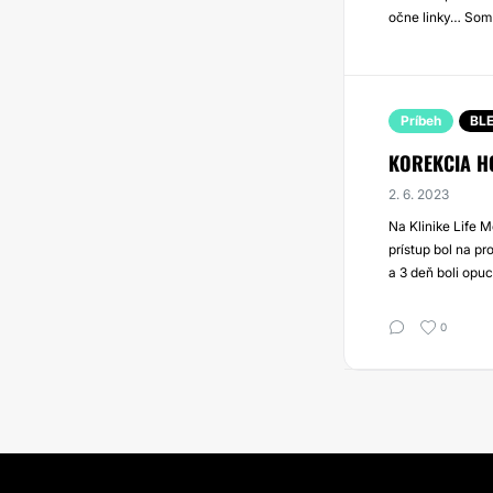
očne linky… Som 
Príbeh
BL
KOREKCIA H
2. 6. 2023
Na Klinike Life 
prístup bol na pr
a 3 deň boli opu
0