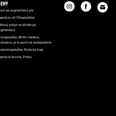
BEHY
port po augmentácii pŕs
perácia uší (Otoplastika)
dňový pobyt na klinike po
ugmentácii
hinoplastika, MUDr. Hedera,
ratislava, je to pocit na nezaplatenie
bdominoplastika (Košický kraj)
perácia brucha, Praha