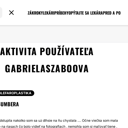
ZÁKROKY
LEKÁRI
PRÍBEHY
OPÝTAJTE SA LEKÁRA
PRED A PO
AKTIVITA POUŽÍVATEĽA
GABRIELASZABOOVA
BLEFAROPLASTIKA
BUMBERA
stupila nakolko som sa uz dlhsie na ňu chystala …. Očne viečka som mala
 na riasach čo bolo vidieť na fotografiach , nemohla som si maľovať tiene ,