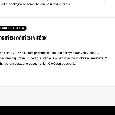
velmi spokojna ze som tuto korekciu podstupila a...
EFAROPLASTIKA
ORNÝCH OČNÝCH VIEČOK
Med Clinik v Pezinku som podstupila korekciu hornych ocnych viecok…
ofesionalnej úrovni . Operacia prebiehala bezbolestne v lokálnej anestéze, 2
chy, potom postupné odpúchanie . O tyždeň od operá...