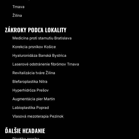
Trnava
Žilina
ZÁKROKY PODĽA LOKALITY
Medicína proti starnutiu Bratislava
Korekcia prsníkov Košice
Hyaluronidáza Banská Bystrica
Laserové odstránenie fibrómov Trnava
Revitalizácia tváre Žilina
Blefaroplastika Nitra
Hyperhidróza Prešov
Augmentácia pier Martin
Labioplastika Poprad
Vlasová mezoterapia Pezinok
ĎALŠIE HĽADANIE
Plastika prsníka