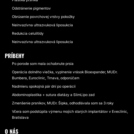
Odstránenie pigmentov
Obrúsenie povrchovej vrstvy pokožky
Neinvazívna ultrazvuková liposukcia
Redukcia celulitídy
Neinvazívna ultrazvuková liposukcia
PRÍBEHY
Po porode som mala ochabnute prsia
Operácia dolného viečka, vyplnenie vrások Bioexpander, MUDr.
Bumbera, Euroclinic, Trnava, odporúčam
Nadmieru spokojná pár dní po operácii
Abdominoplastika + sutura diatázy a SlimLipo zad
Zmenšenie prsníkov, MUDr. Šipka, odhodlávala som sa 3 roky
Včera som podstúpila výmenu mojich starých implantátov v Eveclinic,
Bratislava
O NÁS