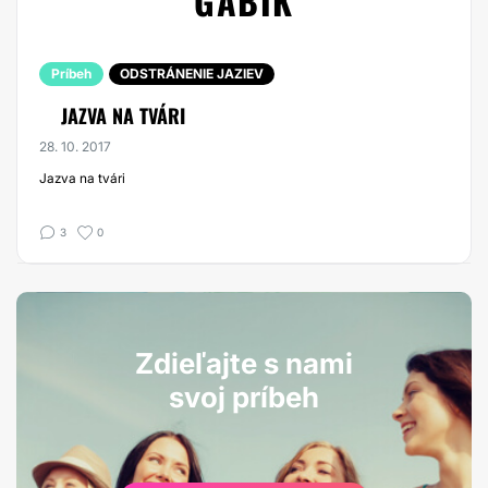
GABIK
Príbeh
ODSTRÁNENIE JAZIEV
JAZVA NA TVÁRI
28. 10. 2017
Jazva na tvári
3
0
Zdieľajte s nami
svoj príbeh