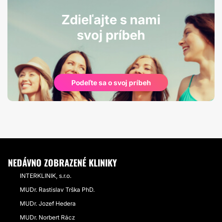
Zdieľajte s nami
svoj príbeh
Podeľte sa o svoj príbeh
NEDÁVNO ZOBRAZENÉ KLINIKY
INTERKLINIK, s.r.o.
MUDr. Rastislav Trška PhD.
MUDr. Jozef Hedera
MUDr. Norbert Rácz