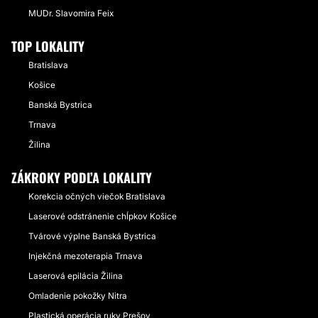
MUDr. Slavomira Feix
TOP LOKALITY
Bratislava
Košice
Banská Bystrica
Trnava
Žilina
ZÁKROKY PODĽA LOKALITY
Korekcia očných viečok Bratislava
Laserové odstránenie chĺpkov Košice
Tvárové výplne Banská Bystrica
Injekčná mezoterapia Trnava
Laserová epilácia Žilina
Omladenie pokožky Nitra
Plastická operácia ruky Prešov