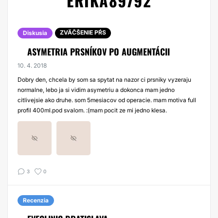
ERIKA89792
ZVÄČŠENIE PŔS
Diskusia
ASYMETRIA PRSNÍKOV PO AUGMENTÁCII
10. 4. 2018
Dobry den, chcela by som sa spytat na nazor ci prsniky vyzeraju
normalne, lebo ja si vidim asymetriu a dokonca mam jedno
citlivejsie ako druhe. som 5mesiacov od operacie. mam motiva full
profil 400ml.pod svalom. :(mam pocit ze mi jedno klesa.
3
0
Recenzia