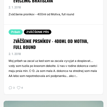
EVECLINIC BRATISLAVA
2. 1. 2018
Zväčšenie prsníkov - 400ml od Motiva, full round
Príbeh
ZVÄČŠENIE PŔS
ZVÄČŠENIE PRSNÍKOV - 400ML OD MOTIVA,
FULL ROUND
2. 1. 2018
Moj pribeh sa zacal uz ked som sa zacala vyvyjat a dospievat....
vzdy som tuzila po krasnom dekolte. U nas v rodine dokonca vsetci
maju prsia min. C-D. Ja som mala A. dokonca na strednej som mala
AA lebo som nepotrebovala ani podprsenku... ako r...
3
4