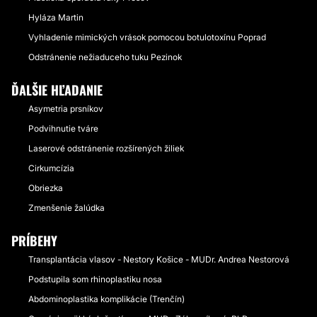
Hyláza Martin
Vyhladenie mimických vrások pomocou botulotoxínu Poprad
Odstránenie nežiaduceho tuku Pezinok
ĎALŠIE HĽADANIE
Asymetria prsníkov
Podvihnutie tváre
Laserové odstránenie rozšírených žiliek
Cirkumcízia
Obriezka
Zmenšenie žalúdka
PRÍBEHY
Transplantácia vlasov - Nestory Košice - MUDr. Andrea Nestorová
Podstupila som rhinoplastiku nosa
Abdominoplastika komplikácie (Trenčín)