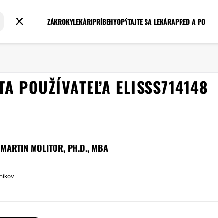
ZÁKROKY
LEKÁRI
PRÍBEHY
OPÝTAJTE SA LEKÁRA
PRED A PO
TA POUŽÍVATEĽA ELISSS714148
MARTIN MOLITOR, PH.D., MBA
níkov