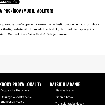
ÄČŠENIE PŔS
A PRSNÍKOV (MUDR. MOLITOR)
or prevádzal u mňa operačný zákrok mamoplastickú augumentáciu prsníkov-
 a štastie, pretože zákrok prebehol fantasticky. Som nadmieru spokojná a
viac :) Som veľmi vdačná a štastná. Ďakujem krásne.
KROKY PODĽA LOKALITY
ĎALŠIE HĽADANIE
Otoplastika Bratislava
Plastika brady
Chirurgické odstránenie
Pichnúť botox.
znamienok Košice
Transplantácia vlasov