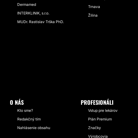
Dermamed
Trnava
INTERKLINIK, s.r.o.
Žilina
MUDr. Rastislav Trška PhD.
O NÁS
PROFESIONÁLI
Kto sme?
Vstup pre lekárov
Redakčný tím
Plán Premium
Nahlásenie obsahu
Značky
Výrobcovia