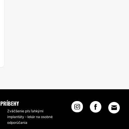
PRÍBEHY
Zväčšenie pŕs ľahkými
implantáty - lekár na osobné
odporúčania