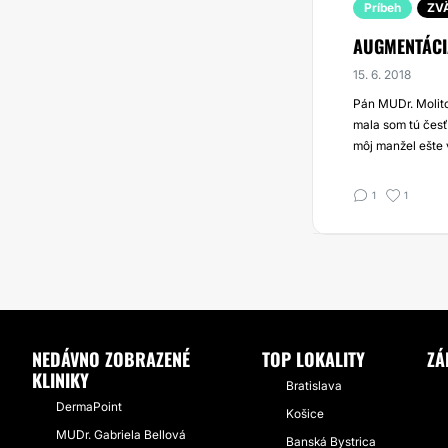
Príbeh
ZV
AUGMENTÁCI
15. 6. 2018
Pán MUDr. Molit
mala som tú česť
môj manžel ešte 
1
1
NEDÁVNO ZOBRAZENÉ
TOP LOKALITY
ZÁ
KLINIKY
Bratislava
DermaPoint
Košice
MUDr. Gabriela Bellová
Banská Bystrica