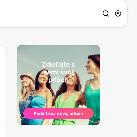
Zdieľajte s
nami svoj
príbeh
Podeľte sa o svoj príbeh