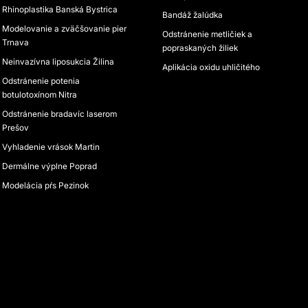
Rhinoplastika Banská Bystrica
Bandáž žalúdka
Modelovanie a zväčšovanie pier
Odstránenie metličiek a
Trnava
popraskaných žiliek
Neinvazívna liposukcia Žilina
Aplikácia oxidu uhličitého
Odstránenie potenia
botulotoxínom Nitra
Odstránenie bradavíc laserom
Prešov
Vyhladenie vrások Martin
Dermálne výplne Poprad
Modelácia pŕs Pezinok