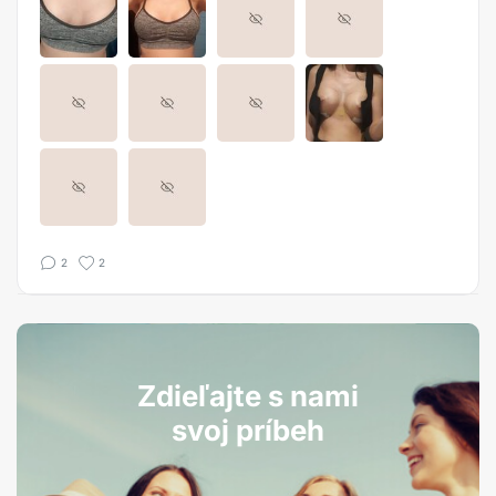
2
2
Zdieľajte s nami
svoj príbeh