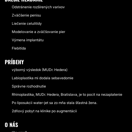
Odstránenie rozšírených varixov
Zväčšenie penisu
Liečenie celulitídy
Modelovanie a zväčšovanie pier
Výmena implantátu
Flebitída
PRÍBEHY
výborný výsledok (MUDr. Hedera)
Labioplastika mi dodala sebavedomie
Správne rozhodnutie
Rhinoplastika, MUDr. Hedera, Bratislava, je to pocit na nezaplatenie
Po liposukcii water-jet sa zo mňa stala šťastná žena.
2dňový pobyt na klinike po augmentácii
O NÁS