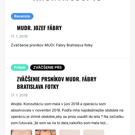
Recenzia
MUDR. JOZEF FÁBRY
17. 1. 2019
Zväčšenie prsníkov MUDr. Fábry Bratislava fotky
Príbeh
ZVÄČŠENIE PŔS
ZVÄČŠENIE PRSNÍKOV MUDR. FÁBRY
BRATISLAVA FOTKY
17. 1. 2019
Ahojte. Konzultáciu som mala v júni 2018 a operáciu som
absolvovala v novembri 2018. Podľa mňa najideálnejšie obdobie na
operáciu je zimné obdobie,aby sa prsia usadili do leta ? Na začiatku
som ľutovala ,že som sa na to dala,nakoľko som mala bol...