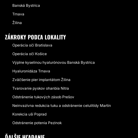
Banská Bystrica
Trnava
Žilina
ZÁKROKY PODĽA LOKALITY
Operácia očí Bratislava
Operácia očí Košice
Výplne kyselinou hyalurónovou Banská Bystrica
Hyaluronidáza Trnava
Zväčšenie pier implantátom Žilina
Tvarovanie pyskov ohanbia Nitra
Odstránenie tukových zásob Prešov
Neinvazívna redukcia tuku a odstránenie celulitídy Martin
Korekcia uší Poprad
Odstránenie potenia Pezinok
ĎALŠIE HĽADANIE