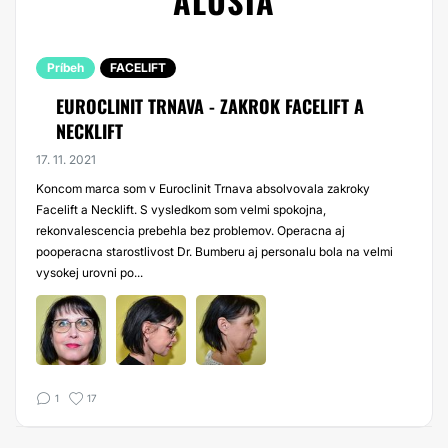
ALUSIA
Príbeh
FACELIFT
EUROCLINIT TRNAVA - ZAKROK FACELIFT A
NECKLIFT
17. 11. 2021
Koncom marca som v Euroclinit Trnava absolvovala zakroky
Facelift a Necklift. S vysledkom som velmi spokojna,
rekonvalescencia prebehla bez problemov. Operacna aj
pooperacna starostlivost Dr. Bumberu aj personalu bola na velmi
vysokej urovni po...
1
17