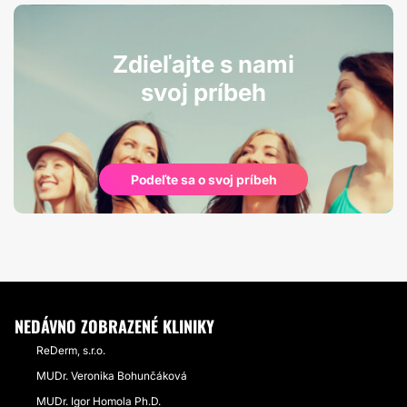
Zdieľajte s nami
svoj príbeh
Podeľte sa o svoj príbeh
NEDÁVNO ZOBRAZENÉ KLINIKY
ReDerm, s.r.o.
MUDr. Veronika Bohunčáková
MUDr. Igor Homola Ph.D.