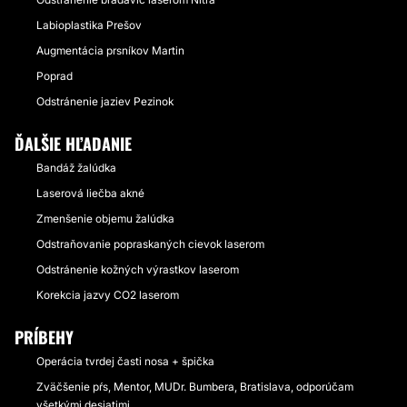
Labioplastika Prešov
Augmentácia prsníkov Martin
Poprad
Odstránenie jaziev Pezinok
ĎALŠIE HĽADANIE
Bandáž žalúdka
Laserová liečba akné
Zmenšenie objemu žalúdka
Odstraňovanie popraskaných cievok laserom
Odstránenie kožných výrastkov laserom
Korekcia jazvy CO2 laserom
PRÍBEHY
Operácia tvrdej časti nosa + špička
Zväčšenie pŕs, Mentor, MUDr. Bumbera, Bratislava, odporúčam
všetkými desiatimi