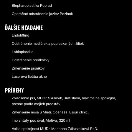
Blepharoplastika Poprad
Operačné odstránenie jaziev Pezinok
ĎALŠIE HĽADANIE
Endolifting
Odstránenie metličiek a popraskaných žiliek
Labioplastika
Odstránenie predkožky
Zmenšenie prsníkov
Laserová liečba akné
PRÍBEHY
Zväčšenie pŕs, MUDr. Skulavik, Bratislava, maximálne spokojná,
presne podľa mojich predstáv
Zmenšenie nosa u Mudr. Očenáša, Essur clinic.
implantáty pod sval, Motiva, 320 ml
Velka spokojnost MUDr. Marianna Zábavníková PhD.