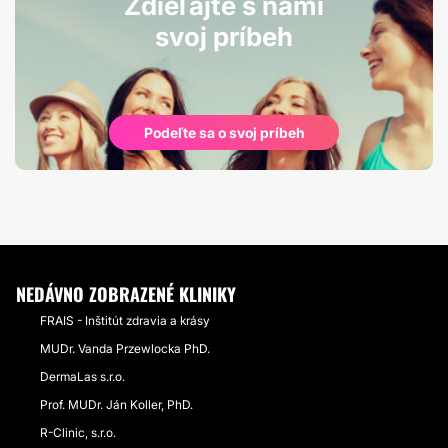
Zdieľajte s nami
svoj príbeh
Podeľte sa o svoj príbeh
NEDÁVNO ZOBRAZENÉ KLINIKY
FRAIS - Inštitút zdravia a krásy
MUDr. Vanda Przewlocka PhD.
DermaLas s.r.o.
Prof. MUDr. Ján Koller, PhD.
R-Clinic, s.r.o.