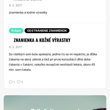
4. 2. 2017
znamienka a kožné výrastky
Príbeh
ODSTRÁNENIE ZNAMIENOK
ZNAMIENKA A KOŽNÉ VÝRASTKY
4. 2. 2017
So všetkým som bola spokojná, jedine čo sa mi nepáčilo, je dĺžka
čakania na daný zákrok a tiež pri prvej konzultácii dlhá doba
čakania v čakárni, nakoľko recepčné neohlásili lekára, skoro 45
min. som čakala.
1
0